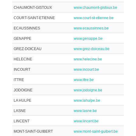
CHAUMONT-GISTOUX
www.chaumont-gistoux.be
COURT-SAINT-ETIENNE
www.court-st-etienne.be
ECAUSSINNES
www.ecaussinnes.be
GENAPPE
www.genappe.be
GREZ-DOICEAU
www.grez-doiceau.be
HELECINE
www.helecine.be
INCOURT
www.incourt.be
ITTRE
www.ittre.be
JODOIGNE
www.jodoigne.be
LA HULPE
www.lahulpe.be
LASNE
www.lasne.be
LINCENT
www.lincent.be
MONT-SAINT-GUIBERT
www.mont-saint-guibert.be