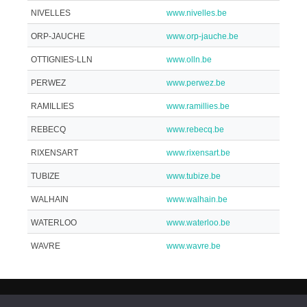
NIVELLES
www.nivelles.be
ORP-JAUCHE
www.orp-jauche.be
OTTIGNIES-LLN
www.olln.be
PERWEZ
www.perwez.be
RAMILLIES
www.ramillies.be
REBECQ
www.rebecq.be
RIXENSART
www.rixensart.be
TUBIZE
www.tubize.be
WALHAIN
www.walhain.be
WATERLOO
www.waterloo.be
WAVRE
www.wavre.be
Politique de confidentialité